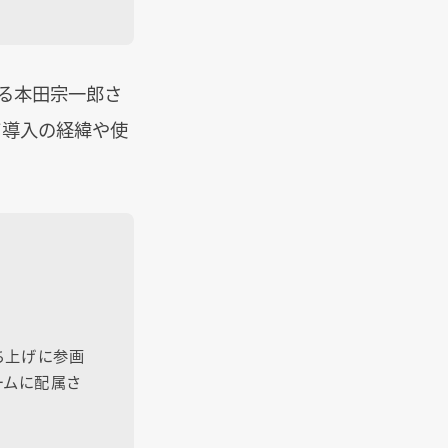
る本田宗一郎さ
て導入の経緯や使
立ち上げに参画
ームに配属さ