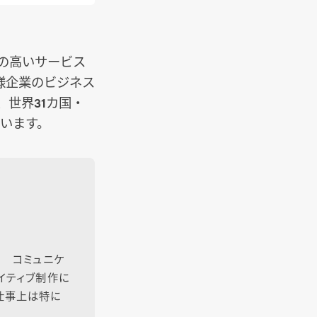
値の高いサービス
様企業のビジネス
世界31カ国・
ています。
括 コミュニケ
イティブ制作に
仕事上は特に