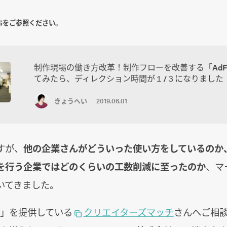
事をご参照ください。
制作現場の働き方改革！制作フローを改善する「AdF
てみたら、ディレクション時間が１/３になりました
きょうへい
2019.06.01
すが、
他の企業さんがどういった使い方をしているのか
を行う企業ではどのくらいの工数削減に至ったのか
、マ
いてきました。
ow」を提供している
クリエイターズマッチ
さんへご相