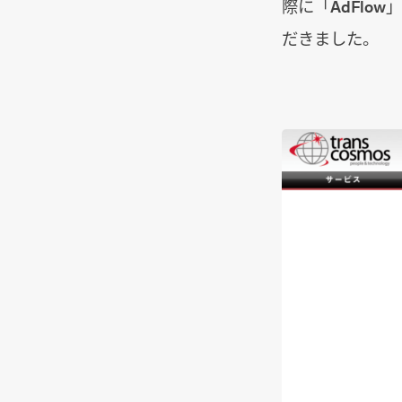
際に「AdFl
だきました。