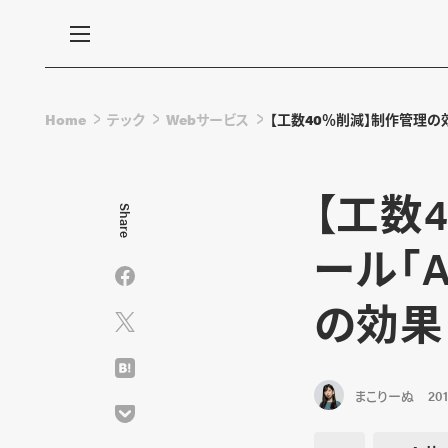
Home
テック
Webサービス
【工数40％削減】制作管理の
【工数
Share
ール「
の効果
まこりーぬ
201