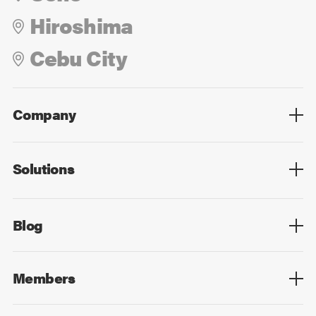
Hiroshima
Cebu City
Company
Overview
Culture
Leadership
Solutions
Overview
Technology
Design
Digital Marketing
Strategy&Consulting
Digital Education
Blog
Blog List
Members
Members List