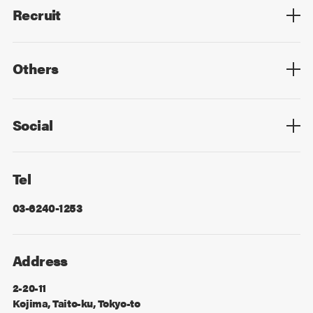
Recruit
Top
Mid Career
New Graduates
Others
Privacy Policy
Cookie Policy
Information Security
Sitemap
Advertising
Mail Magazine
Contact
Social
Facebook
X
Tel
03-6240-1253
Address
2-20-11
Kojima, Taito-ku, Tokyo-to