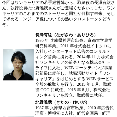
今回はワンキャリアの若手経営陣から、取締役の長澤有紘さ
ん、執行役員の北野唯我さんがご登場くださいました。ワン
キャリアのこれまでのストーリーと同社が目指す未来、そし
て求めるエンジニア像についての熱いクロストークをどう
ぞ。
長澤有紘（ながさわ・ありひろ）
1986 年 兵庫県神戸市出身。京都大学農学
研究科卒業。2011 年株式会社イトクロに
入社しインターネット広告のコンサルテ
ィング営業に携わる。2014 年 11 月株式会
社ワンキャリアの前身となる株式会社ト
ライフに入社。WEB マーケティング事業
部部長に就任し、就職活動サイト「ワン
キャリア」をはじめとする WEB サービス
全般の舵取りを行う。2015 年 1 月、取締
役 COO に就任。2015 年 8 月、株式会社
ワンキャリアを設立、取締役に就任。
北野唯我（きたの・ゆいが）
1987 年 兵庫県西宮市出身。2010 年広告代
理店・博報堂に入社。経営企画局・経理