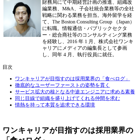
財務局にて中期経営計画の推進、組織改
編業務、M&A、子会社統合業務等の全社
戦略に関わる業務を担当。海外留学を経
て、The Boston Consulting Group （Japan）
に転職。情報通信・パブリックセクタ
ー・総合商社等のコンサルティング業務
を経験し、2016 年 1 月、株式会社ワンキ
ャリアにメディアの編集長として参画
し、同年 4 月、執行役員に就任。
目次
ワンキャリアが目指すのは採用業界の「食べログ」
徹底的なユーザーファーストの姿勢を貫く
サービス拡大の核となる中途エンジニアに求める素養
同じ目線で組織を盛り上げてくれる仲間を求む
情熱を持って本質を追求できる環境
ワンキャリアが目指すのは採用業界の