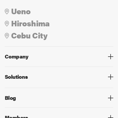
Ueno
Hiroshima
Cebu City
Company
Overview
Culture
Leadership
Solutions
Overview
Technology
Design
Digital Marketing
Strategy&Consulting
Digital Education
Blog
Blog List
Members