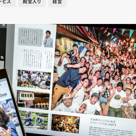
ービス
殿堂入り
経営