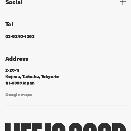
Social
Facebook
X
Tel
03-6240-1253
Address
2-20-11
Kojima, Taito-ku, Tokyo-to
111-0056 Japan
Google maps