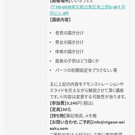
【開催場所
】いいオフィス
（
〒110-0015東京都台東区東上野2-18-7 共
同ビル 3F
）
【講座内容】
老若の描き分け
男女の描き分け
体格の描き分け
面長の子供はどう描くか
パーツの初期設定をブラさない、等
主に上記の内容をデモンストレーションや
スライドを交えながら解説させて頂く講座
です。※内容は変更する可能性があります。
【参加費】
3,240円（税込）
【定員】
30名
【持ち物】
筆記用具、メモ帳
【お問い合わせ、ご予約】
info@nigaoe-sei
saku.com
ご予約の方は上記アドレス宛に参加希望