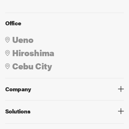
Office
Ueno
Hiroshima
Cebu City
Company
Overview
Culture
Leadership
Solutions
Overview
Technology
Design
Digital Marketing
Strategy&Consulting
Digital Education