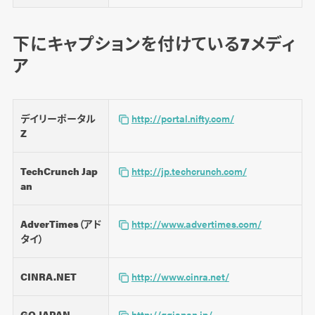
下にキャプションを付けている7メディ
ア
デイリーポータル
http://portal.nifty.com/
Z
TechCrunch Jap
http://jp.techcrunch.com/
an
AdverTimes（アド
http://www.advertimes.com/
タイ）
CINRA.NET
http://www.cinra.net/
GQ JAPAN
http://gqjapan.jp/