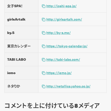
女子SPA！
http://joshi-spa.jp/
girlsArtalk
http://girlsartalk.com/
by.S
http://by-s.me/
東京カレンダー
https://tokyo-calendar.jp/
TABI LABO
http://tabi-labo.com/
iemo
https://iemo.jp/
ネタりか
http://netallica.yahoo.co.jp/
コメントを上に付けている8メディア