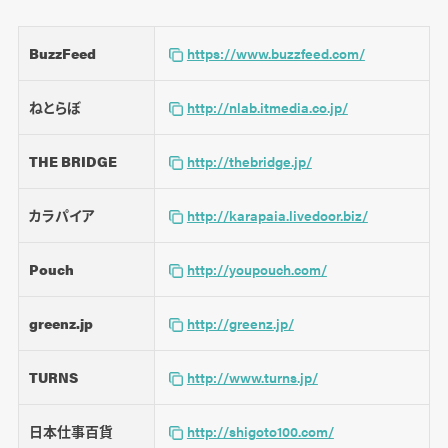
BuzzFeed
https://www.buzzfeed.com/
ねとらぼ
http://nlab.itmedia.co.jp/
THE BRIDGE
http://thebridge.jp/
カラパイア
http://karapaia.livedoor.biz/
Pouch
http://youpouch.com/
greenz.jp
http://greenz.jp/
TURNS
http://www.turns.jp/
日本仕事百貨
http://shigoto100.com/