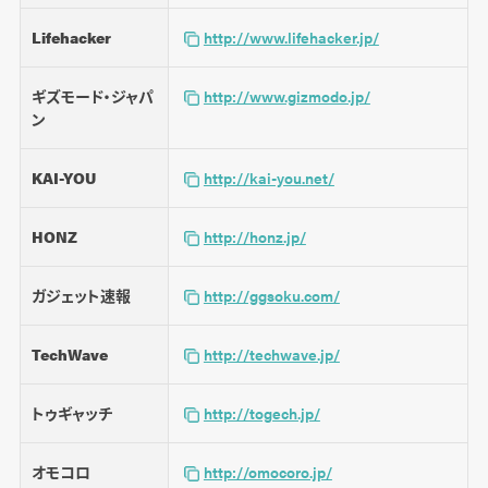
Lifehacker
http://www.lifehacker.jp/
ギズモード・ジャパ
http://www.gizmodo.jp/
ン
KAI-YOU
http://kai-you.net/
HONZ
http://honz.jp/
ガジェット速報
http://ggsoku.com/
TechWave
http://techwave.jp/
トゥギャッチ
http://togech.jp/
オモコロ
http://omocoro.jp/