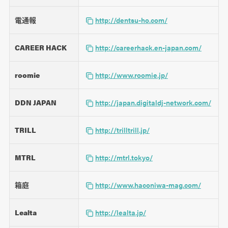
電通報
http://dentsu-ho.com/
CAREER HACK
http://careerhack.en-japan.com/
roomie
http://www.roomie.jp/
DDN JAPAN
http://japan.digitaldj-network.com/
TRILL
http://trilltrill.jp/
MTRL
http://mtrl.tokyo/
箱庭
http://www.haconiwa-mag.com/
Lealta
http://lealta.jp/