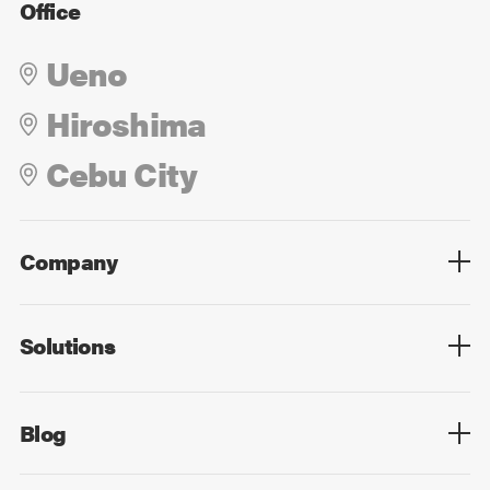
Office
Ueno
Hiroshima
Cebu City
Company
Overview
Culture
Leadership
Solutions
Overview
Technology
Design
Digital Marketing
Strategy&Consulting
Digital Education
Blog
Blog List