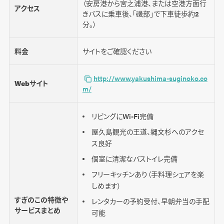
（安房港から宮之浦港、または空港方面行
アクセス
きバスに乗車後、「磯部」で下車徒歩約2
分。）
料金
サイトをご確認ください
http://www.yakushima-suginoko.co
Webサイト
m/
リビングにWi-Fi完備
屋久島観光の王道、縄文杉へのアクセ
ス良好
個室に清潔なバストイレ完備
フリーキッチンあり（手料理シェアを楽
しめます）
すぎのこの特徴や
レンタカーの予約受付、早朝弁当の手配
サービスまとめ
可能