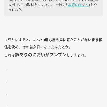
女性で、この取材をキッカケに、一緒に「
電源OFFデイ
」もや
ってみた。
ウワサによると、なんと
1度も屋久島に来たことがないまま移
住を決め
、宿の若女将になったんだとか。
訳ありのにおいがプンプン
これは
しますよね。
・
・
・
・