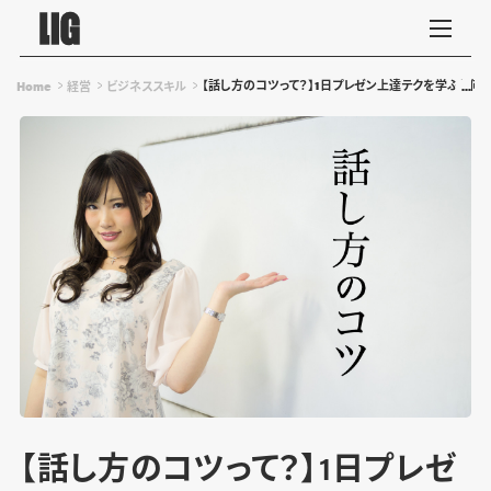
【話し方のコツって？】1日プレゼン上達テクを学ぶと何
Home
経営
ビジネススキル
【話し方のコツって？】1日プレゼ