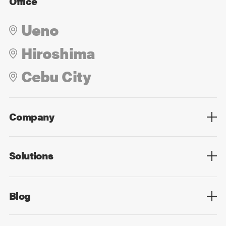
Office
Ueno
Hiroshima
Cebu City
Company
Overview
Culture
Leadership
Solutions
Overview
Technology
Design
Digital Marketing
Strategy&Consulting
Digital Education
Blog
Blog List