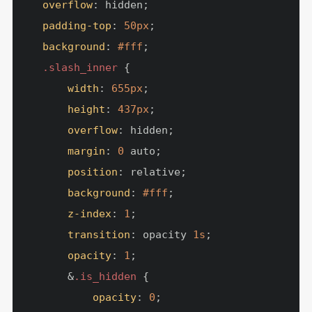
overflow
: hidden;

padding-top
: 
50px
;

background
: 
#fff
;

.slash_inner
 {

width
: 
655px
;

height
: 
437px
;

overflow
: hidden;

margin
: 
0
 auto;

position
: relative;

background
: 
#fff
;

z-index
: 
1
;

transition
: opacity 
1s
;

opacity
: 
1
;

        &
.is_hidden
 {

opacity
: 
0
;
