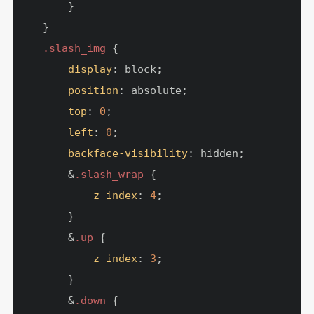
        }

    }

.slash_img
 {

display
: block;

position
: absolute;

top
: 
0
;

left
: 
0
;

backface-visibility
: hidden;

        &
.slash_wrap
 {

z-index
: 
4
;

        }

        &
.up
 {

z-index
: 
3
;

        }

        &
.down
 {
