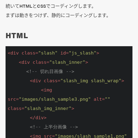
続いてHTMLとCSSでコーディングします。
まずは動きをつけず、静的にコーディングします。
HTML
<
div
class
=
"slash"
id
=
"js_slash"
>
<
div
class
=
"slash_inner"
>
<!-- 切れ目画像 -->
<
div
class
=
"slash_img slash_wrap"
>
<
img
src
=
"images/slash_sample3.png"
alt
=
""
class
=
"slash_img_inner"
>
</
div
>
<!-- 上半分画像 -->
<
img
src
=
"images/slash_sample1.png"