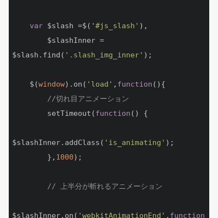
var
 $slash =$(
'#js_slash'
),

        $slashInner = 
$slash.find(
'.slash_img_inner'
);

    $(
window
).on(
'load'
,
function
(
)
{

//切れ目アニメーション
        setTimeout(
function
(
) 
{

$slashInner.addClass(
'is_animating'
);

        },
1000
);

// 上半分が斬れるアニメーション
$slashInner.on(
'webkitAnimationEnd'
,
function