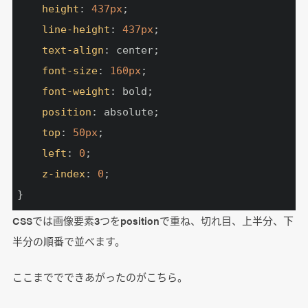
height
: 
437px
;

line-height
: 
437px
;

text-align
: center;

font-size
: 
160px
;

font-weight
: bold;

position
: absolute;

top
: 
50px
;

left
: 
0
;

z-index
: 
0
;

}
CSSでは画像要素3つをpositionで重ね、切れ目、上半分、下
半分の順番で並べます。
ここまででできあがったのがこちら。