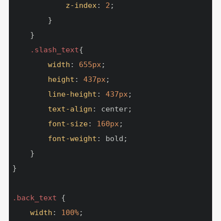
z-index
: 
2
;

        }

    }

.slash_text
{

width
: 
655px
;

height
: 
437px
;

line-height
: 
437px
;

text-align
: center;

font-size
: 
160px
;

font-weight
: bold;

    }

}

.back_text
 {

width
: 
100%
;
