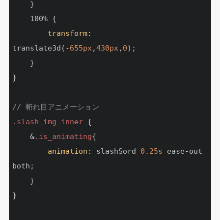
    }

    100% {

transform
: 
translate3d(-
655px
,
430px
,
0
);

    }

}

// 斬れ目アニメーション
.slash_img_inner
 {

    &
.is_animating
{

animation
: slashSord 
0.25s
 ease-out 
both;

    }

}
