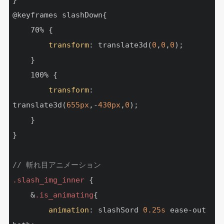
}

@keyframes slashDown{

    70% {

transform
: translate3d(
0
,
0
,
0
);

    }

    100% {

transform
: 
translate3d(
655px
,-
430px
,
0
);

    }

}

// 斬れ目アニメーション
.slash_img_inner
 {

    &
.is_animating
{

animation
: slashSord 
0.25s
 ease-out 