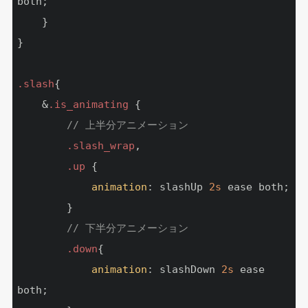
both;

    }

}

.slash
{

    &
.is_animating
 {

// 上半分アニメーション
.slash_wrap
,

.up
 {

animation
: slashUp 
2s
 ease both;

        }

// 下半分アニメーション
.down
{

animation
: slashDown 
2s
 ease 
both;
