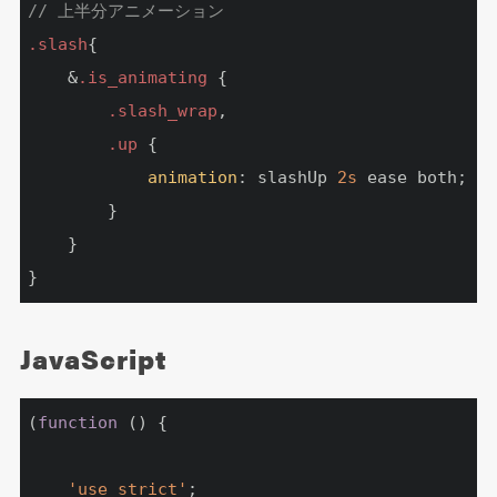
// 上半分アニメーション
.slash
{

    &
.is_animating
 {

.slash_wrap
,

.up
 {

animation
: slashUp 
2s
 ease both;

        }

    }

}
JavaScript
(
function
 (
) 
    'use strict'
;
