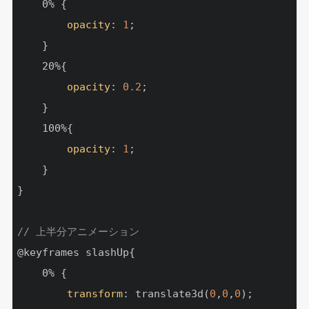
    0% {

opacity
: 
1
;

    }

    20%{

opacity
: 
0.2
;

    }

    100%{

opacity
: 
1
;

    }

}

// 上半分アニメーション
@keyframes slashUp{

    0% {

transform
: translate3d(
0
,
0
,
0
);
