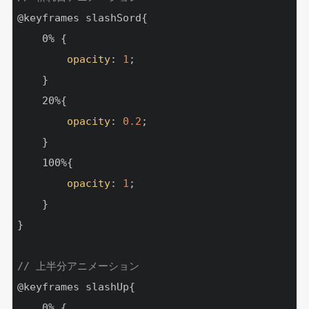
@keyframes slashSord{

    0% {

opacity
: 
1
;

    }

    20%{

opacity
: 
0.2
;

    }

    100%{

opacity
: 
1
;

    }

}

// 上半分アニメーション
@keyframes slashUp{

    0% {
