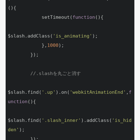
(
)
{

            setTimeout(
function
(
)
{

$slash.addClass(
'is_animating'
);

            },
1000
);

        });

//.slashを丸ごと消す
$slash.find(
'.up'
).on(
'webkitAnimationEnd'
,
f
unction
(
)
{

$slash.find(
'.slash_inner'
).addClass(
'is_hid
den'
);

        });
