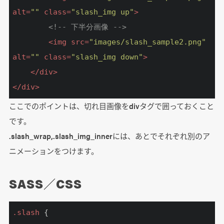
alt
=
""
class
=
"slash_img up"
>
<!-- 下半分画像 -->
<
img
src
=
"images/slash_sample2.png"
alt
=
""
class
=
"slash_img down"
>
</
div
>
</
div
>
ここでのポイントは、切れ目画像をdivタグで囲っておくこと
です。
.slash_wrap,.slash_img_innerには、あとでそれぞれ別のア
ニメーションをつけます。
SASS／CSS
.slash
 {
