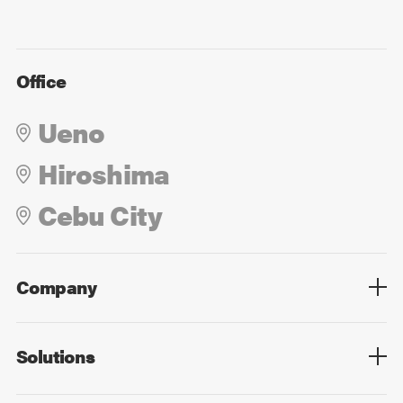
Office
Ueno
Hiroshima
Cebu City
Company
Overview
Culture
Leadership
Solutions
Overview
Technology
Design
Digital Marketing
Strategy&Consulting
Digital Education