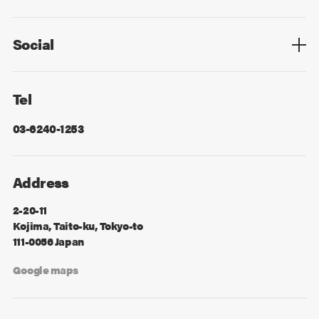
Privacy Policy
Cookie Policy
Information Security
Sitemap
Advertising
Mail Magazine
Contact
Social
Facebook
X
Tel
03-6240-1253
Address
2-20-11
Kojima, Taito-ku, Tokyo-to
111-0056 Japan
Google maps