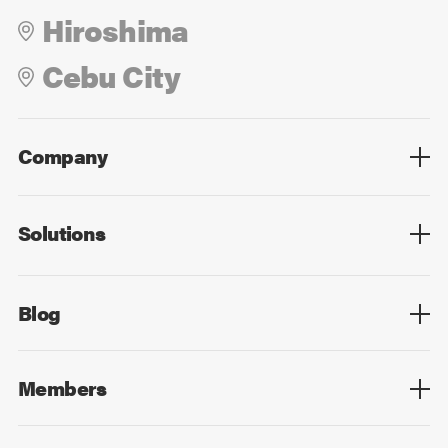
Hiroshima
Cebu City
Company
Overview
Culture
Leadership
Solutions
Overview
Technology
Design
Digital Marketing
Strategy&Consulting
Digital Education
Blog
Blog List
Members
Members List