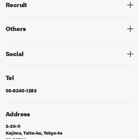
Recruit
Top
Mid Career
New Graduates
Others
Privacy Policy
Cookie Policy
Information Security
Sitemap
Advertising
Mail Magazine
Contact
Social
Facebook
X
Tel
03-6240-1253
Address
2-20-11
Kojima, Taito-ku, Tokyo-to