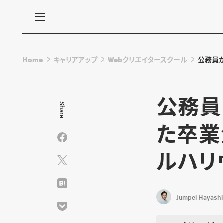
Home
キャリアアップ
Webクリエイタースクール
公務員か
公務員
Share
た卒業
ルハリウ
Jumpei Hayashi