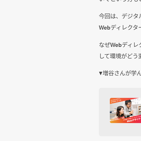
今回は、デジタル
Webディレク
なぜWebディ
して環境がどう
▼増谷さんが学