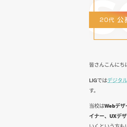
皆さんこんにち
LIGでは
デジタルハ
す。
当校は
Webデザ
イナー、UXデザ
いくという方も