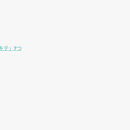
キテ」7つ