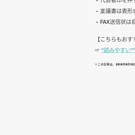
稟議書は表形
FAX送信状
【こちらもおす
☞
“読みやすい
※この記事は、2013年6月