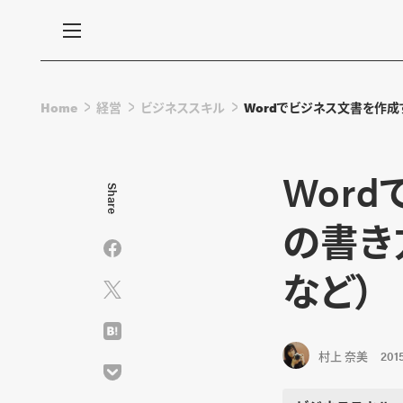
Home
経営
ビジネススキル
Wordでビジネス文書を作成
Wor
Share
の書き
など）
村上 奈美
2015