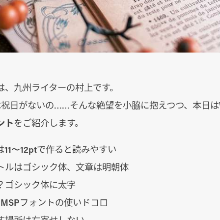
は、九州ライターの村上です。
は祝日がないの……そんな絶望を小脇に抱えつつ、本日は
ント
をご紹介します。
11〜12ptで作ると読みやすい
トルはゴシック体、文章は明朝体
？ゴシック体に太字
とMSPフォントの使いドコロ
す場所は右寄せしない