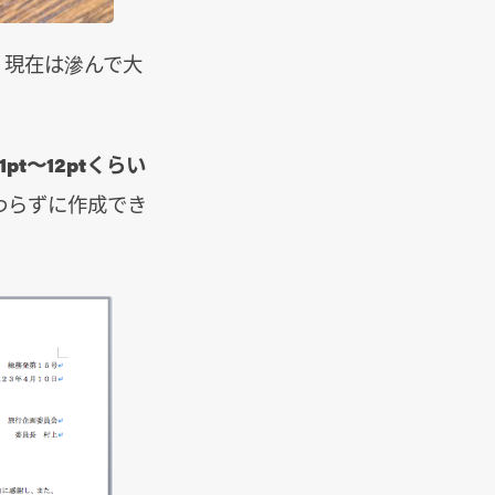
、現在は滲んで大
11pt〜12ptくらい
わらずに作成でき