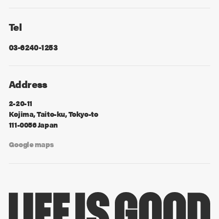
Facebook
X
Tel
03-6240-1253
Address
2-20-11
Kojima, Taito-ku, Tokyo-to
111-0056 Japan
Google maps