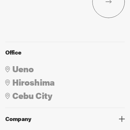
Office
Ueno
Hiroshima
Cebu City
Company
Overview
Culture
Leadership