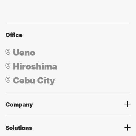
Office
Ueno
Hiroshima
Cebu City
Company
Overview
Culture
Leadership
Solutions