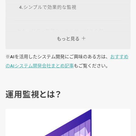
4.シンプルで効果的な監視
セキュリティ監視ツール・サービスの例
もっと見る
Darktrace
CylancePROTECT
※AIを活用したシステム開発にご興味のある方は、
おすすめ
Vectra
のAIシステム開発会社まとめ記事
もご覧ください。
Trellix Helix
運用監視とは？
さいごに