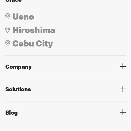
Ueno
Hiroshima
Cebu City
Company
Overview
Culture
Leadership
Solutions
Overview
Technology
Design
Digital Marketing
Strategy&Consulting
Digital Education
Blog
Blog List