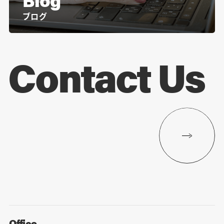
ブログ
Contact Us
Office