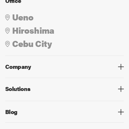
Office
Ueno
Hiroshima
Cebu City
Company
Overview
Culture
Leadership
Solutions
Overview
Technology
Design
Digital Marketing
Strategy&Consulting
Digital Education
Blog
Blog List