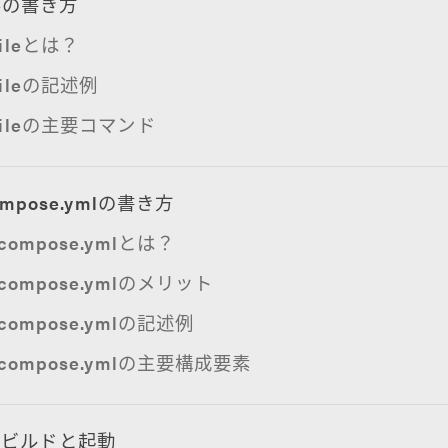
ileの書き方
fileとは？
fileの記述例
rfileの主要コマンド
compose.ymlの書き方
-compose.ymlとは？
r-compose.ymlのメリット
-compose.ymlの記述例
r-compose.ymlの主要構成要素
のビルドと起動