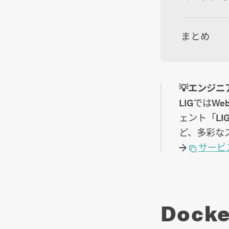
まとめ
💡エンジ
LIGでは
ェント「LI
ど、多彩な
→
サービ
Dock