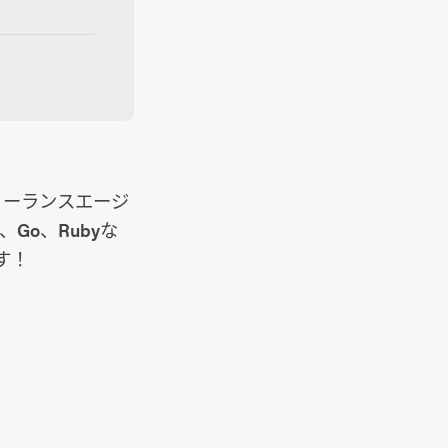
リーランスエージ
、Go、Rubyな
す！