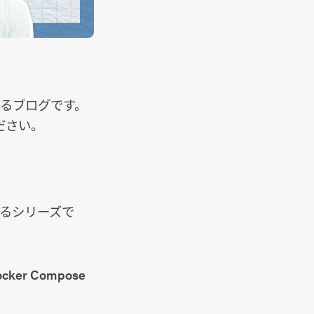
綴るブログです。
ださい。
するシリーズで
r Compose