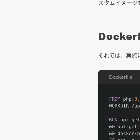
スタムイメージ
Docke
それでは、実際に
Dockerfile
FROM
 php:
8
WORKDIR /ap
RUN
apt-get
&& apt-get 
&& docker-p