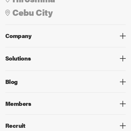
Cebu City
Company
Overview
Culture
Leadership
Solutions
Overview
Technology
Design
Digital Marketing
Strategy&Consulting
Digital Education
Blog
Blog List
Members
Members List
Recruit