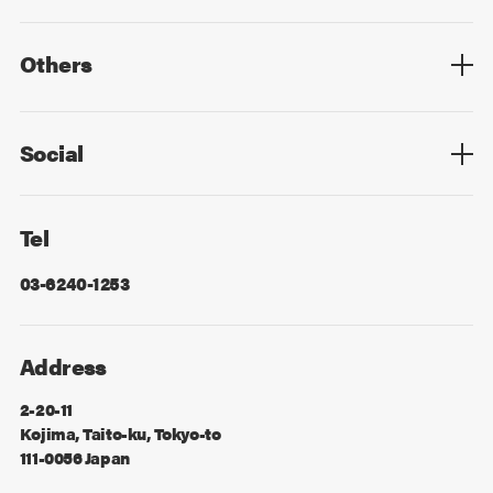
Top
Mid Career
New Graduates
Others
Privacy Policy
Cookie Policy
Information Security
Sitemap
Advertising
Mail Magazine
Contact
Social
Facebook
X
Tel
03-6240-1253
Address
2-20-11
Kojima, Taito-ku, Tokyo-to
111-0056 Japan