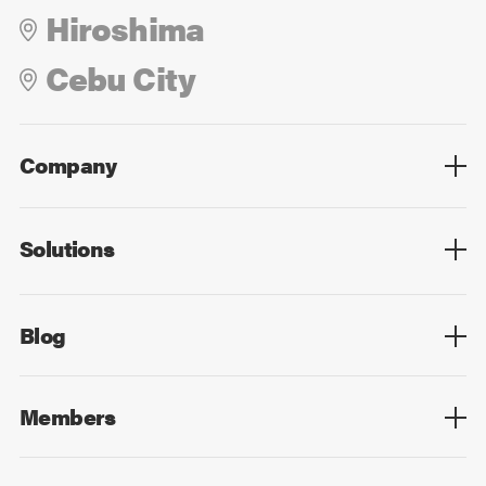
Hiroshima
Cebu City
Company
Overview
Culture
Leadership
Solutions
Overview
Technology
Design
Digital Marketing
Strategy&Consulting
Digital Education
Blog
Blog List
Members
Members List