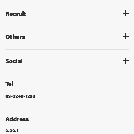
Members List
Recruit
Top
Mid Career
New Graduates
Others
Privacy Policy
Cookie Policy
Information Security
Sitemap
Advertising
Mail Magazine
Contact
Social
Facebook
X
Tel
03-6240-1253
Address
2-20-11