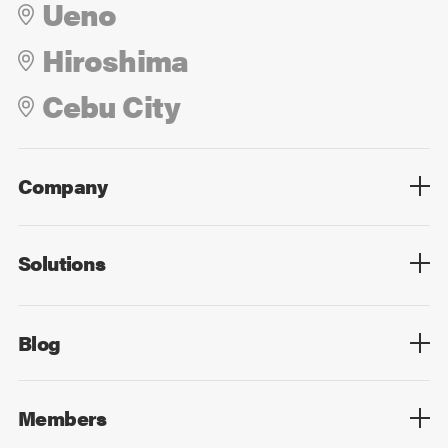
Ueno
Hiroshima
Cebu City
Company
Overview
Culture
Leadership
Solutions
Overview
Technology
Design
Digital Marketing
Strategy&Consulting
Digital Education
Blog
Blog List
Members