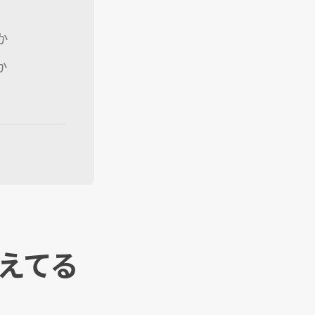
か
か
えてる