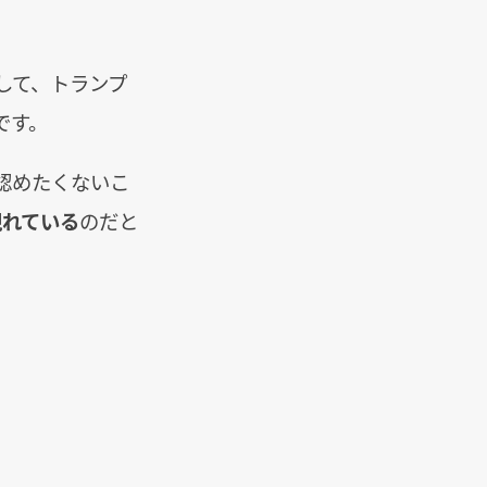
して、トランプ
です。
認めたくないこ
現れている
のだと