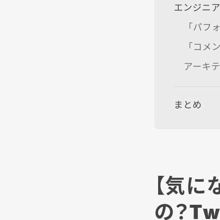
エンジニ
「パフ
「コメ
アーキ
まとめ
【気に
の？Twi