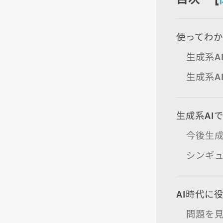
使ってわか
生成系A
生成系A
生成系AI
今後生成
シンギ
AI時代に
問題を