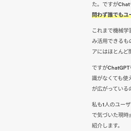
た。ですがCha
問わず誰でもユ
これまで機械学
み活用できるも
アにはほとんど
ですがChatG
識がなくても使
が広がっている
私も1人のユーザ
で気づいた現時
紹介します。