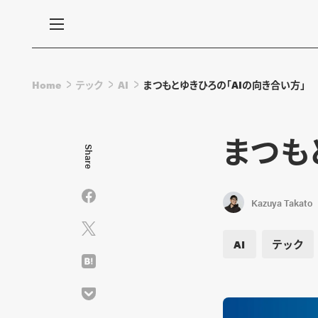
Home
テック
AI
まつもとゆきひろの「AIの向き合い方」
まつも
Share
Kazuya Takato
AI
テック