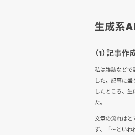
生成系A
（1）記事作
私は雑誌などで記
した。記事に盛
したところ、生
た。
文章の流れはと
ず、「〜といわ