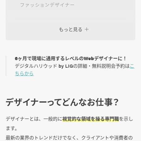
ファッションデザイナー
もっと見る
デザイナーになるには？ 資格は必要？
独学する
専門学校・スクールに通う
6ヶ月で現場に通用するレベルのWebデザイナーに！
未経験可の求人に応募する
デジタルハリウッド by LIGの詳細・無料説明会予約は
こ
ちらから
デザイナーのキャリアパスは？
専門的な領域のスペシャリストになる
デザイナーってどんなお仕事？
チームやクオリティを管理するマネージャーに
なる
デザイナーとは、一般的に
視覚的な領域を操る専門職
を示し
ます。
これまでの経験を異業界で活かす
最新の業界のトレンドだけでなく、クライアントや消費者の
独立してフリーランスになる