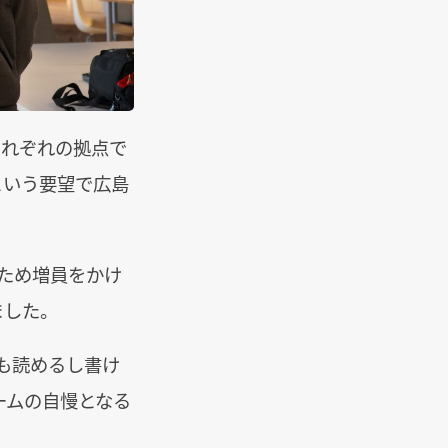
それぞれの拠点で
という要望で広島
ため増員をかけ
ました。
ドも読めるし書け
ームの自慢となる