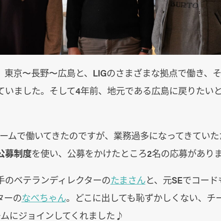
、東京〜長野〜広島と、LIGのさまざまな拠点で働き、
ていました。そして4年前、地元である広島に戻りたい
チームで働いてきたのですが、業務過多になってきていた
公募制度
を使い、公募をかけたところ2名の応募があり
選手のベテランディレクターの
たまさん
と、元SEでコー
ターの
なべちゃん
。どこに出しても恥ずかしくない、チ
ームにジョインしてくれました♪