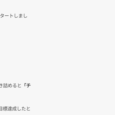
スタートしまし
き詰めると
「チ
目標達成したと