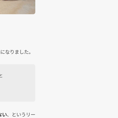
ムになりました。
と
ない
、というリー