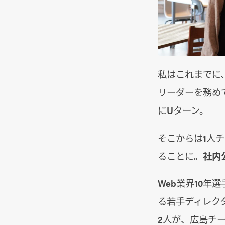
私はこれまでに
リーダーを務め
にUターン。
そこからは1人
ることに。
社内
Web業界10年
る若手ディレク
2人が、広島チ