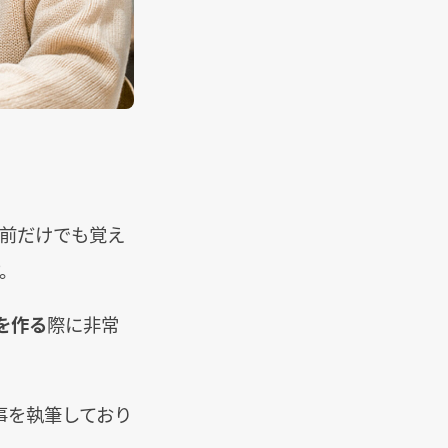
名前だけでも覚え
。
を作る
際に非常
。
事を執筆しており