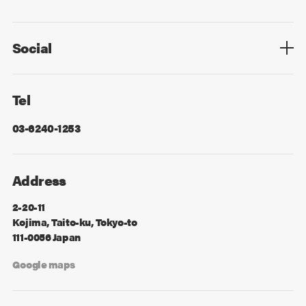
Privacy Policy
Cookie Policy
Information Security
Sitemap
Advertising
Mail Magazine
Contact
Social
Facebook
X
Tel
03-6240-1253
Address
2-20-11
Kojima, Taito-ku, Tokyo-to
111-0056 Japan
Google maps