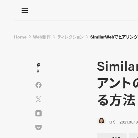
Home
Web制作
ディレクション
SimilarWebでヒア
Simi
Share
アント
る方法
りく
2021.08.10