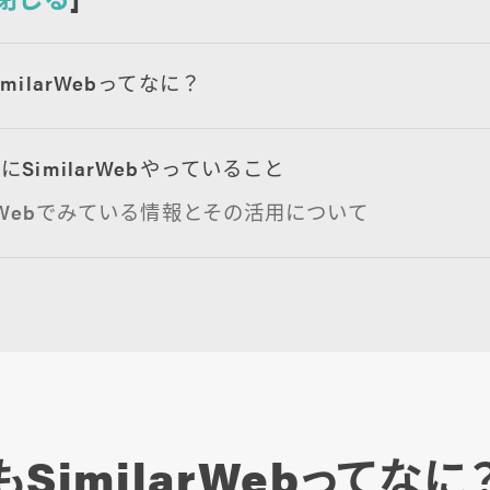
milarWebってなに？
SimilarWebやっていること
larWebでみている情報とその活用について
SimilarWebってなに