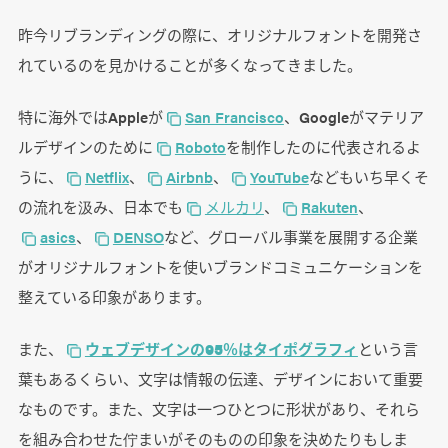
昨今リブランディングの際に、オリジナルフォントを開発さ
れているのを見かけることが多くなってきました。
特に海外ではAppleが
San Francisco
、Googleがマテリア
ルデザインのために
Roboto
を制作したのに代表されるよ
うに、
Netflix
、
Airbnb
、
YouTube
などもいち早くそ
の流れを汲み、日本でも
メルカリ
、
Rakuten
、
asics
、
DENSO
など、グローバル事業を展開する企業
がオリジナルフォントを使いブランドコミュニケーションを
整えている印象があります。
また、
ウェブデザインの95％はタイポグラフィ
という言
葉もあるくらい、文字は情報の伝達、デザインにおいて重要
なものです。また、文字は一つひとつに形状があり、それら
を組み合わせた佇まいがそのものの印象を決めたりもしま