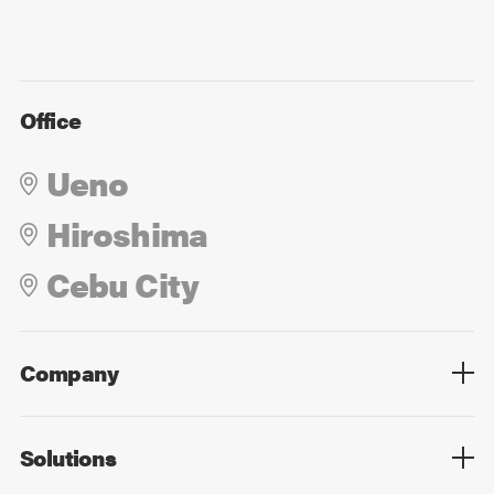
Office
Ueno
Hiroshima
Cebu City
Company
Overview
Culture
Leadership
Solutions
Overview