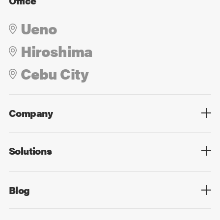
Office
Ueno
Hiroshima
Cebu City
Company
Overview
Culture
Leadership
Solutions
Overview
Technology
Design
Digital Marketing
Strategy&Consulting
Digital Education
Blog
Blog List