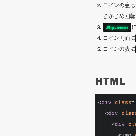
コインの裏は
らかじめ回転
に
.flip-inner
コイン両面に
コインの表に
HTML
<
div
class
=
  <
div
clas
    <
div
cl
      <img 