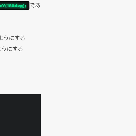
であ
teY(180deg);
ようにする
ようにする