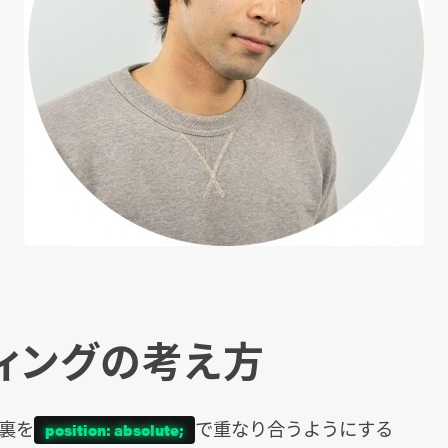
ィングの考え方
裏を
で重なり合うようにする
position: absolute;