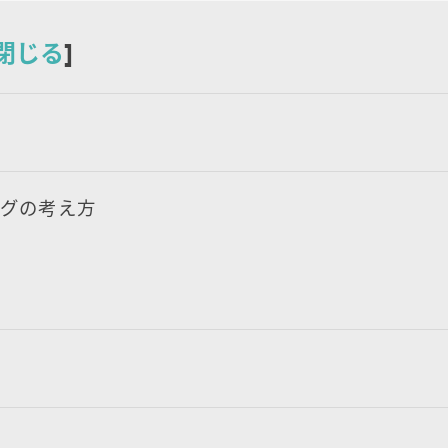
閉じる
]
意
ングの考え方