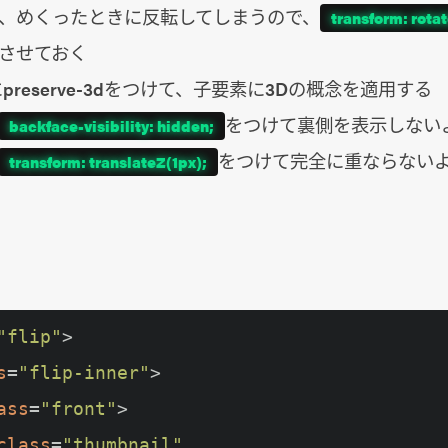
、めくったときに反転してしまうので、
transform: rota
させておく
preserve-3dをつけて、子要素に3Dの概念を適用する
をつけて裏側を表示しない
backface-visibility: hidden;
をつけて完全に重ならない
transform: translateZ(1px);
"flip"
>

s
=
"flip-inner"
>

ass
=
"front"
>

class
=
"thumbnail"