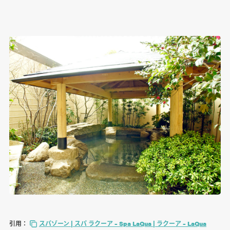
引用：
スパゾーン | スパ ラクーア – Spa LaQua | ラクーア – LaQua