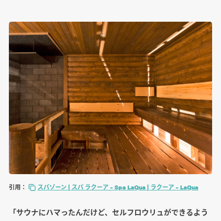
引用：
スパゾーン | スパ ラクーア – Spa LaQua | ラクーア – LaQua
「サウナにハマったんだけど、セルフロウリュができるよう