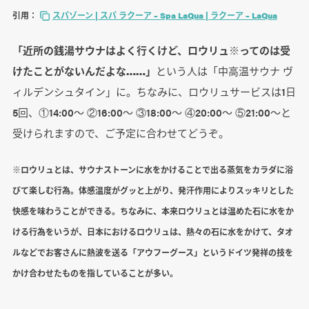
引用：
スパゾーン | スパ ラクーア – Spa LaQua | ラクーア – LaQua
「近所の銭湯サウナはよく行くけど、ロウリュ※ってのは受
けたことがないんだよな……」
という人は「中高温サウナ ヴ
ィルデンシュタイン」に。ちなみに、ロウリュサービスは1日
5回、①14:00～ ②16:00～ ③18:00～ ④20:00～ ⑤21:00～と
受けられますので、ご予定に合わせてどうぞ。
※ロウリュとは、サウナストーンに水をかけることで出る蒸気をカラダに浴
びて楽しむ行為。体感温度がグッと上がり、発汗作用によりスッキリとした
快感を味わうことができる。ちなみに、本来ロウリュとは温めた石に水をか
ける行為をいうが、日本におけるロウリュは、熱々の石に水をかけて、タオ
ルなどでお客さんに熱波を送る「アウフーグース」というドイツ発祥の技を
かけ合わせたものを指していることが多い。