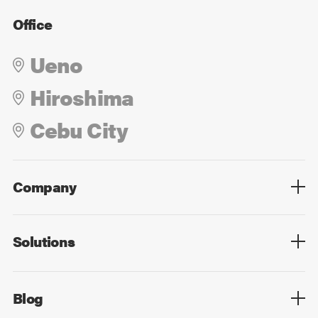
Office
Ueno
Hiroshima
Cebu City
Company
Overview
Culture
Leadership
Solutions
Overview
Technology
Design
Digital Marketing
Strategy&Consulting
Digital Education
Blog