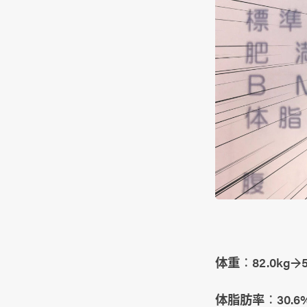
体重
：82.0kg→5
体脂肪率
：30.6