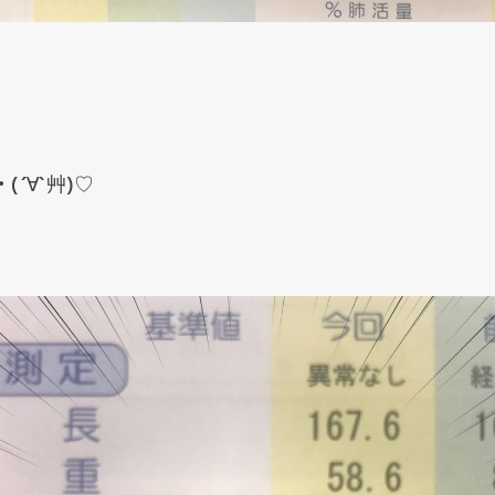
´∀`艸)♡