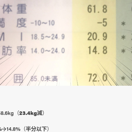
8.6kg（
23.4kg減
）
%→14.8%（
半分以下
）