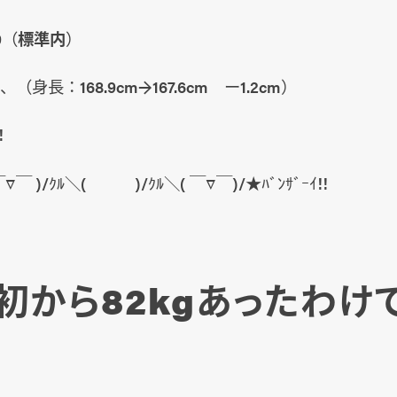
9（
標準内
）
、（身長：168.9cm→167.6cm ー1.2cm）
!
(￣▽￣ )/ｸﾙ＼( )/ｸﾙ＼( ￣▽￣)/★ﾊﾞﾝｻﾞｰｲ!!
初から82kgあったわけ