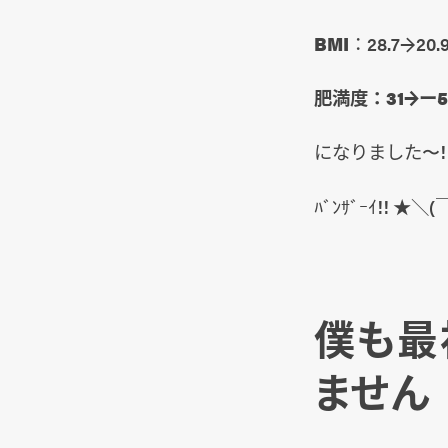
BMI
：28.7→20.
肥満度：31→ー5
になりました〜!
ﾊﾞﾝｻﾞｰｲ!! ★＼
僕も最
ません