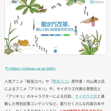
https://cybozu.co.jp/20th/
人気アニメ『紙兎ロペ』や『
野良スコ
』原作者・内山勇士氏
によるアニメ『アリキリ』や、サイボウズ代表の青野氏と
『アリキリ』のキャラクターによる対談、
サイボウズ式
と連
動した特別記事コンテンツなど、盛りだくさんな内容の本サ
イト。なんとありがたいことに、
LIGが制作を担当させても