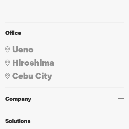
Office
Ueno
Hiroshima
Cebu City
Company
Overview
Culture
Leadership
Solutions