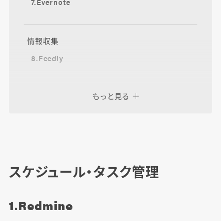
7.Evernote
情報収集
8.Feedly
もっと見る
その他便利ツール
9.XMind
10.Clipy
スケジュール・タスク管理
さいごに
1.Redmine