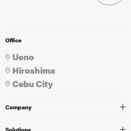
Office
Ueno
Hiroshima
Cebu City
Company
Overview
Culture
Leadership
Solutions