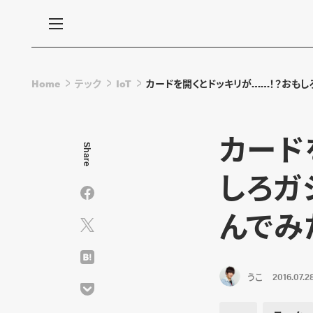
Home
テック
IoT
カードを開くとドッキリが……！？おもしろガジ
カード
Share
しろガジ
んでみ
うこ
2016.07.2