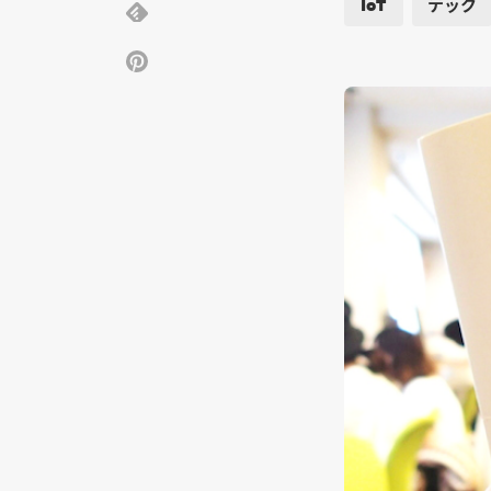
IoT
テック