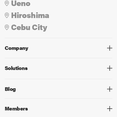
Ueno
Hiroshima
Cebu City
Company
Overview
Culture
Leadership
Solutions
Overview
Technology
Design
Digital Marketing
Strategy&Consulting
Digital Education
Blog
Blog List
Members
Members List