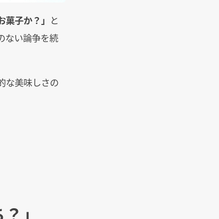
お菓子か？」
と
のない論争を続
的な美味しさの
。
ち？」