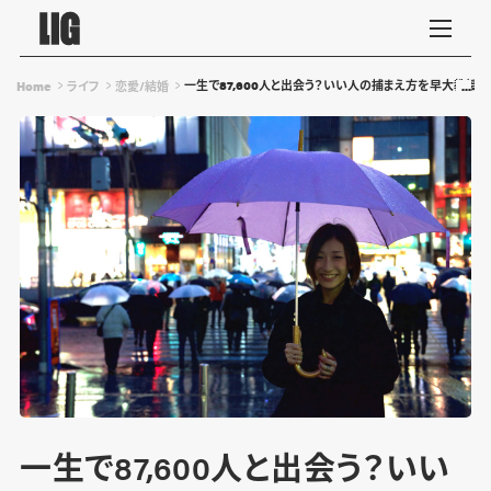
一生で87,600人と出会う？いい人の捕まえ方を早大教授
Home
ライフ
恋愛/結婚
一生で87,600人と出会う？いい