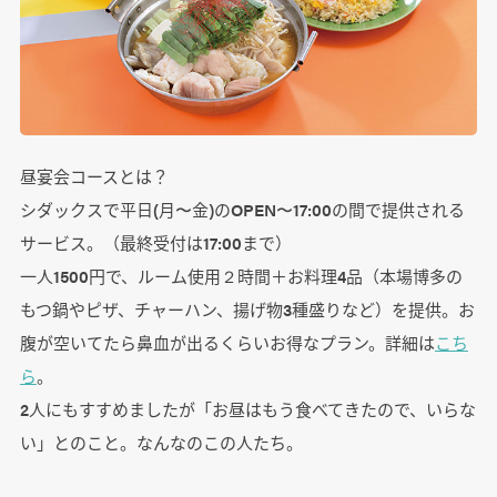
昼宴会コースとは？
シダックスで平日(月〜金)のOPEN〜17:00の間で提供される
サービス。（最終受付は17:00まで）
一人1500円で、ルーム使用２時間＋お料理4品（本場博多の
もつ鍋やピザ、チャーハン、揚げ物3種盛りなど）を提供。お
腹が空いてたら鼻血が出るくらいお得なプラン。詳細は
こち
ら
。
2人にもすすめましたが「お昼はもう食べてきたので、いらな
い」とのこと。なんなのこの人たち。