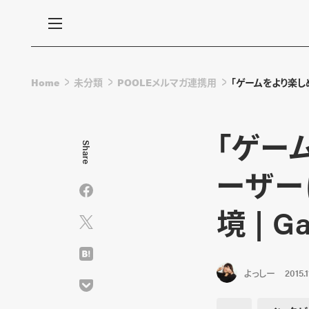
Home
未分類
POOLEメルマガ連携用
「ゲームをより楽しめ
「ゲー
Share
ーザー
境 | G
よっしー
2015.1