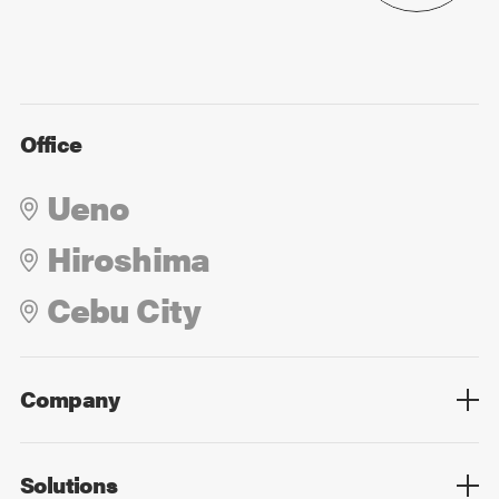
Office
Ueno
Hiroshima
Cebu City
Company
Overview
Culture
Leadership
Solutions